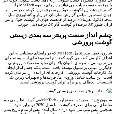
یک فناوری گسترده کشت سلولی ارائه دهد. کشت سلولی خوک اگر
با موفقیت توسعه یابد، می تواند بازارهای بالقوه MeaTech را
گسترش دهد، زیرا گوشت خوک پرمصرف ترین گوشت در سراسر
جهان است. بر اساس گزارش سازمان خواربار و کشاورزی ملل
متحد (فائو)، تقریباً 36 درصد از جمعیت جهان از گوشت خوک و پس
از آن طیور (33 درصد) و گوشت گاو (24 درصد) می خورند.
چشم انداز صنعت پرینتر سه بعدی زیستی
گوشت پرورشی
شارون فیما، مدیرعامل MeaTech که در راستای دستیابی به این
اهداف کار می کند، می گوید که نه تنها مجموعه ای از سیستم های
پرینتر زیستی سه بعدی با توان بالا برای تولید محصولات پروتئینی
جایگزین مبتنی بر سلول توسعه یافته است، بلکه چشم انداز ایجاد
یک کارخانه گوشت پرورشی “کارخانه ای از آینده” را نیز بیان کرده
است. این سایت شامل ورودی ها، فرایندها و تجهیزات زیرین یک
تأسیسات انعطاف پذیر برای تولید گوشت پرورشی است.
سیمون فرید ، مدیر توسعه تجارت MeaTechمی گوید انتظار می رود
تقاضای آتی برای مصرف گوشت، تا سال 2050 دو برابر شود.
همچنین پیش بینی می شود در 30 سال آینده بیش از تمام تاریخ بشر