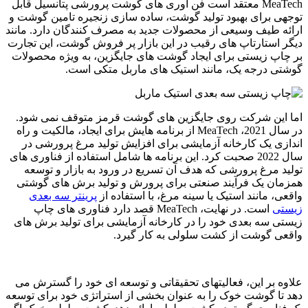
MeaTech معتقد است فن آوری های گوشت پرورشی پتانسیل قابل
توجهی برای بهبود تولید گوشت، ساده سازی زنجیره تامین گوشت و
ارائه طیف وسیعی از محصولات جدید به مصرف کنندگان دارد. مانند
دیگر استارتاپ های رقیب در این بازار پر فروش گوشت، این تجارت
بر چاپ زیستی برای ایجاد گوشت های جایگزین، به ویژه محصولات
گوشتی درجه یک، مانند استیک های ماربل متکی است.
اما این شرکت روی جایگزین های گوشت قرمز متوقف نمی شود.
در سال 2021، MeaTech از برنامه هایش برای ایجاد، مالکیت و راه
اندازی یک کارخانه آزمایشی برای افزایش تولید مرغ پرورشی در
سال 2022 صحبت کرد. این برنامه ها شامل استفاده از فناوری های
تولید مرغ پرورشی که هدف آن تسریع در ورود به بازار و توسعه
همزمان یک فرآیند صنعتی برای پرورش و تولید برش های گوشتی
واقعی، مانند استیک یا سینه مرغ، با استفاده از
پرینتر سه بعدی
زیستی
است. در نهایت، MeaTech قصد دارد فناوری های چاپ
زیستی سه بعدی خود را در کارخانه آزمایشی برای تولید برش های
واقعی گوشت از کشت سلولی به کار گیرد.
علاوه بر این، فعالیتهای تحقیقاتی و توسعه ای خود را گسترش می
دهد تا گوشت خوک را به عنوان بخشی از استراتژی خود برای توسعه