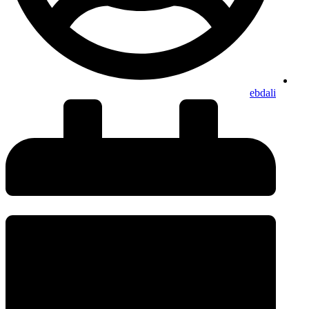
ebdali