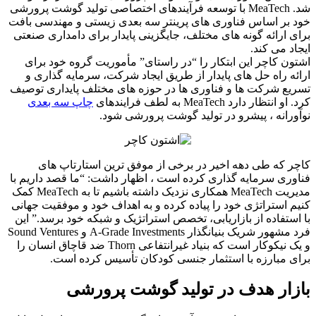
شد. MeaTech با توسعه فرآیندهای اختصاصی تولید گوشت پرورشی
خود بر اساس فناوری های پرینتر سه بعدی زیستی و مهندسی بافت
برای ارائه گونه های مختلف، جایگزینی پایدار برای دامداری صنعتی
ایجاد می کند.
اشتون کاچر این ابتکار را “در راستای” مأموریت گروه خود برای
ارائه راه حل های پایدار از طریق ایجاد شرکت، سرمایه گذاری و
تسریع شرکت ها و فناوری ها در حوزه های مختلف پایداری توصیف
کرد. او انتظار دارد MeaTech به لطف فرایندهای
چاپ سه بعدی
نوآورانه ، پیشرو در تولید گوشت پرورشی شود.
کاچر که طی دهه اخیر در برخی از موفق ترین استارتاپ های
فناوری سرمایه گذاری کرده است ، اظهار داشت: “ما قصد داریم با
مدیریت MeaTech همکاری نزدیک داشته باشیم تا به MeaTech کمک
کنیم استراتژی خود را پیاده کرده و به اهداف خود و موفقیت جهانی
با استفاده از بازاریابی، تخصص استراتژیک و شبکه خود برسد.” این
فرد مشهور شریک بنیانگذار A-Grade Investments و Sound Ventures
و یک نیکوکار است که بنیاد غیرانتفاعی Thorn ضد قاچاق انسان را
برای مبارزه با استثمار جنسی کودکان تأسیس کرده است.
بازار هدف در تولید گوشت پرورشی