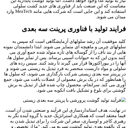
نیاز به تولید غذا وجود خواهد داشت. اما تولید گوشت پایداربه این
معناست که این صنعت باید از فناوری های جدید کشت سلولی
استفاده کند و این جایی است که شرکت هایی مانند MeaTech وارد
میدان می شوند.
فرایند تولید با فناوری پرینت سه بعدی
کلید موفقیت آن رشد سلولهای آزمایشگاهی است که سپس به
سلولهای چربی و ماهیچه ای متمایز می شوند. ابتدا دانشمندان نمونه
هایی از بند ناف را از گوساله های تازه متولد شده جمع آوری می
کنند بدون این که به حیوانات آسیبی برساند. پس از تمایز سلول ها،
آنها را در بیوراکتورها قرار می گیرند تا رشد کنند. سپس رده های
سلولی و مواد داربست منحصر به فرد تبدیل به زیستی می شوند و
در پرینتر سه بعدی زیستی شرکت بارگذاری می شوند، که سلول ها
را همانطور که در یک برش معمولی از عضلات یافت می شود، جمع
آوری می کند. سرانجام، محصول چاپ شده قبل از تبدیل به برش
گوشتی برای بلوغ و تشکیل بافت انکوبه می شود.
در نهایت، هدف استانداردسازی این فرآیند و صنعتی شدن آن است.
فیما معتقد است که همکاری استراتژیک جدید با گروه آینده نگر به
رهبری کاچر و اوسیاری، سفر این شرکت را برای تبدیل شدن به
مرکز بالقوه بعدی تولید گوشت تسریع می کند. “ما از تخصص و