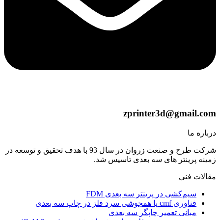
zprinter3d@gmail.com
درباره ما
شرکت طرح و صنعت زروان در سال 93 با هدف تحقیق و توسعه در
زمینه پرینتر های سه بعدی تاسیس شد.
مقالات فنی
سیم‌کشی در پرینتر سه بعدی FDM
فناوری cmf یا همجوشی سرد فلز در چاپ سه بعدی
مبانی تعمیر چاپگر سه بعدی