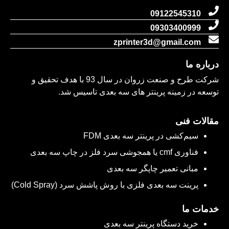
09122545310
09303400999
zprinter3d@gmail.com
ه ما
شرکت طرح و صنعت زروان در سال 93 با هدف تحقیق و
ه در زمینه پرینتر های سه بعدی تاسیس شد.
ات فنی
سیم‌کشی در پرینتر سه بعدی FDM
فناوری cmf یا همجوشی سرد فلز در چاپ سه بعدی
مبانی تعمیر چاپگر سه بعدی
پرینت سه بعدی فلزی با روش پاشش سرد (Cold Spray)
ت ما
خرید دستگاه پرینتر سه بعدی