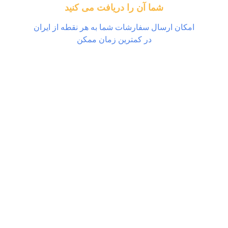
شما آن را دریافت می کنید
امکان ارسال سفارشات شما به هر نقطه از ایران
در کمترین زمان ممکن
Zarvan 3D:در زمینه طراحی،مدل
،خدمات پرینت سه بعدی
خدمات پرینت 3 بعدی جدید خود را آغاز
 مرز های تولید را تغییر دهید. برای
 وری از مزیت های رقابتی پرینتر سه
 از مشاوره و تخصص ما بهره گیرید.