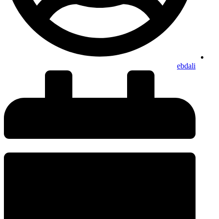
ebdali