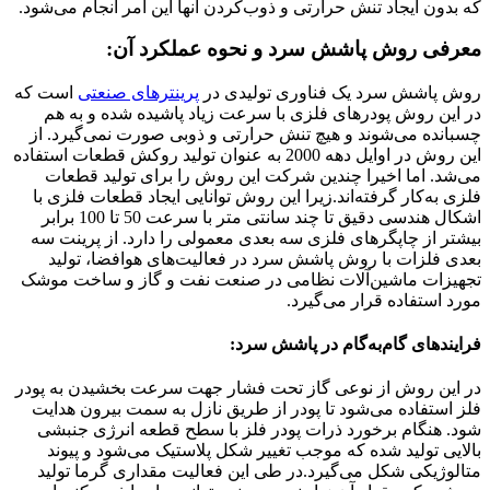
که بدون ایجاد تنش حرارتی و ذوب‌کردن آنها این امر انجام می‌شود.
معرفی روش پاشش سرد و نحوه عملکرد آن:
روش پاشش سرد یک فناوری تولیدی در
پرینترهای صنعتی
است که
در این روش پودرهای فلزی با سرعت زیاد پاشیده شده و به هم
چسبانده می‌شوند و هیچ تنش حرارتی و ذوبی صورت نمی‌گیرد. از
این روش در اوایل دهه 2000 به عنوان تولید روکش قطعات استفاده
می‌شد. اما اخیرا چندین شرکت این روش را برای تولید قطعات
فلزی به‌کار گرفته‌اند.زیرا این روش توانایی ایجاد قطعات فلزی با
اشکال هندسی دقیق تا چند سانتی متر با سرعت 50 تا 100 برابر
بیشتر از چاپگرهای فلزی سه بعدی معمولی را دارد. از پرینت سه
بعدی فلزات با روش پاشش سرد در فعالیت‌های هوافضا، تولید
تجهیزات ماشین‌آلات نظامی در صنعت نفت و گاز و ساخت موشک
مورد استفاده قرار می‌گیرد.
فرایندهای گام‌به‌گام در پاشش سرد:
در این روش از نوعی گاز تحت فشار جهت سرعت بخشیدن به پودر
فلز استفاده می‌شود تا پودر از طریق نازل به سمت بیرون هدایت
شود. هنگام برخورد ذرات پودر فلز با سطح قطعه انرژی جنبشی
بالایی تولید شده که موجب تغییر شکل پلاستیک می‌شود و پیوند
متالوژیکی شکل می‌گیرد.در طی این فعالیت مقداری گرما تولید