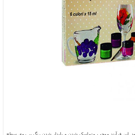
ود. این فرآیند موجب متماسک شدن و پایدار شدن رنگ بر روی سطح