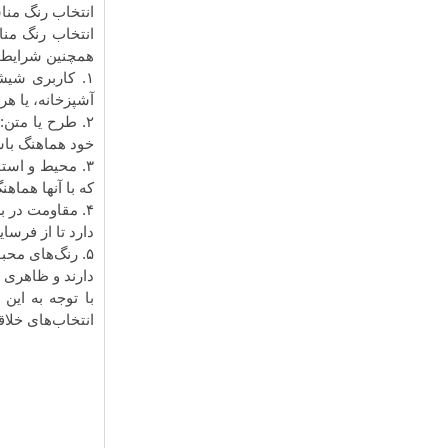
انتخاب رنگ من
انتخاب رنگ من
همچنین شرایط م
۱. کاربری شیشه:
آشپزخانه، یا هر
۲. طرح یا متن:
خود هماهنگ باش
۳. محیط و استایل:
که با آنها هماه
۴. مقاومت در برابر نور UV:
دارد تا از فرسا
۵. رنگ‌های محبوب:
دارند و ظاهری 
با توجه به این 
انتخاب‌های خلاق