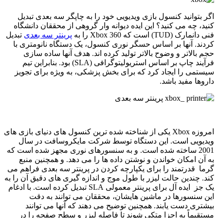
اگر بتوانید کنسول بازی ویدیویی خود را به چاپگر سه بعدی تبدیل
کنید، چه می کنید؟ این ایده دیوانه وار گروهی از محققان دانشگاه
فنی دانمارک (TUD) است که Xbox 360 را به
پرینتر سه بعدی
تبدیل
کردند. آنها بر اساس حسگر نوری کنسول، یک دستگاه نانومتری با
حجم بالاتر و وضوح بالاتر تولید کرده اند. هدف آنها ساده سازی
فرآیند چاپ بر اساس استریولیتوگرافی (SLA) بود. بنابراین تیم
سیستمی را ایجاد کرد که برای بخش پزشکی، به ویژه برای تجویز
داروها مفید باشد.
امروزه Xbox یکی از شناخته شده ترین کنسول های دنیای بازی های
ویدیویی است. این دستگاه توسط شرکت مایکروسافت در سال
2001 ساخته شده است. و به سنسورهای نوری مجهز شده است که
به آن امکان خواندن و نوشتن داده ها را می دهد. و همچنین منبع
گرما قدرتمند را برای یکپارچه کردن در پرینتر سه بعدی فراهم می
کند. چندین حالت لیزر با طول موج و اندازه گیری های دقیق آن را به
یک جز ایده آل برای پرینتر معمولی SLA تبدیل کرده است. با ادغام
این سنسورها در ماشین هایشان، محققان می توانند به دقت
بیشتری دست یابند. همچنین توضیح می دهند كه آنها می توانند
مستقیماً به اجزا متكی شوند تا فاصله لیزر و سطح صفحه را در