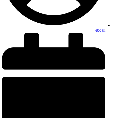
ebdali