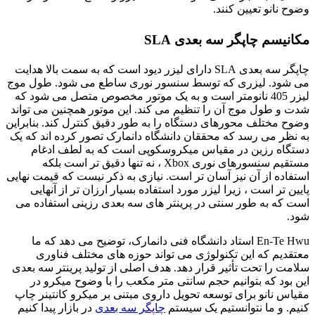
وضوح نانو تعیین كنند.
مکانیسم چاپگر سه بعدی SLA
چاپگر سه بعدی SLA دارای لیزر دیود است که به سمت بالا هدایت
می شود. لیزری که توسط سنسور نوری ساطع می شود. طول موج
لیزر 405 نانومتر است و به یک موتور مخصوص متصل می شود که
شدت و طول موج آن را تنظیم می کند. این موتور همچنین می تواند
وضوح مختلف محورهای دستگاه را به طور دقیق کنترل کند. بنابراین
به نظر می رسد که محققان دانشگاه دانمارک تصور کرده اند که یک
دستگاه رزین در مقیاس میکروسکوپی است که به لطف ادغام
مستقیم سنسورهای نوری Xbox ، نه تنها دقیق تر است بلکه
استفاده از آن نیز آسان تر است. نیازی به ذکر نیست که قیمت نهایی
پایین تر است ، زیرا لیزر مورد استفاده بسیار ارزان تر از آنهایی
است که به طور سنتی در پرینتر های سه بعدی رزینی استفاده می
شود.
En-Te Hwu استاد دانشگاه فنی دانمارک، توضیح می دهد که ما
معتقدیم که این تکنولوژی می تواند حوزه های مختلف فناوری
سلامت را تحت تأثیر قرار دهد. هدف اصلی از تولید پرینتر سه بعدی
این بود که بتوانیم حجم سانتی متر مکعب را با وضوح میکرو در
مقیاس نانو برای توسعه تحویل داروی مبتنی بر میکرو کانتینر چاپ
کنیم. و ما نتوانستیم یک سیستم
چاپگر سه بعدی
در بازار پیدا کنیم