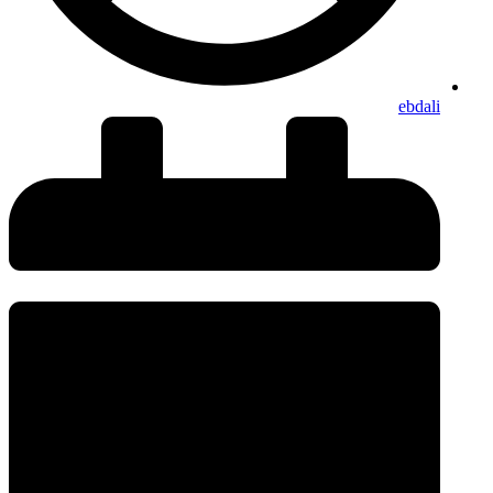
ebdali