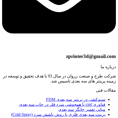
zprinter3d@gmail.com
درباره ما
شرکت طرح و صنعت زروان در سال 93 با هدف تحقیق و توسعه در
زمینه پرینتر های سه بعدی تاسیس شد.
مقالات فنی
سیم‌کشی در پرینتر سه بعدی FDM
فناوری cmf یا همجوشی سرد فلز در چاپ سه بعدی
مبانی تعمیر چاپگر سه بعدی
پرینت سه بعدی فلزی با روش پاشش سرد (Cold Spray)