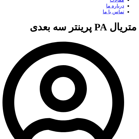
درباره ما
تماس با ما
متریال PA پرینتر سه بعدی