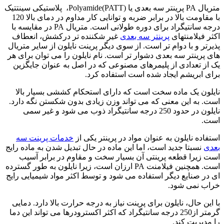
متریال PA پرینتر سه بعدی یا (Polyamide(PATT، پلاستیکی سینتتیک
با مقاومت بالا در برابر ضربه و توانایی کار مداوم در دمای بالا 120
درجه سانتیگراد برای دوره طولانی است. متریال PA در مقایسه با
اکثر فیلامنتهای
پرینتر سه بعدی
غیر شکننده تر درکشش، انعطاف
پذیرتر و با دوام تر است. از سوی دیگر پرینت نایلون از سایر متریال
های پرینتر سه بعدی دشوار تر است. نام نایلون را می توان برای هر
یک از تعدادی از پلیمرهای مصنوعی که در اصل به عنوان جایگزین
برای ابریشم ایجاد شده است استفاده کرد.
نایلون یک ماده سخت است که دارای استحکام کششی بسیار بالا
است. به این معنی که می تواند وزن زیادی بدون شکستن نگه دارد.
نایلون در حدود 250 درجه سانتیگراد ذوب می شود و غیر سمی
است.
استفاده نایلون به عنوان مواد در پرینتر یکی از
خدمات پرینت سه
بعدی
نسبتا جدید است، اما این ماده در حال تبدیل شدن به ماده رایج
است زیرا قطعه پرینتی آن بسیار سخت و مقاوم در برابر آسیب
است. همچنین فیلامنت PA ارزان است، زیرا نایلون به طور گسترده
ای در صنایع دیگر استفاده می شود و توسط اکثر مواد شیمیایی رایج
خراب نمی شود.
با این حال، نایلون برای پرینت نیاز به درجه حرارت بالا دارد. دمایی
گرمتر از250 درجه سانتیگراد که اکثر اکسترودرها می تواند این دما
را مدیریت کند.