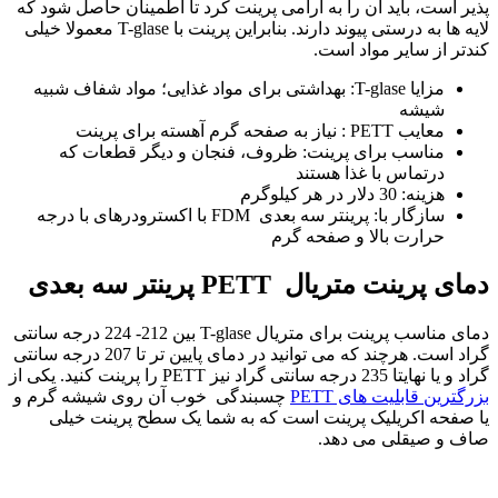
پذیر است، باید آن را به آرامی پرینت کرد تا اطمینان حاصل شود که
لایه ها به درستی پیوند دارند. بنابراین پرینت با T-glase معمولا خیلی
کندتر از سایر مواد است.
مزایا T-glase: بهداشتی برای مواد غذایی؛ مواد شفاف شبیه
شیشه
معایب PETT : نیاز به صفحه گرم آهسته برای پرینت
مناسب برای پرینت: ظروف، فنجان و دیگر قطعات که
درتماس با غذا هستند
هزینه: 30 دلار در هر کیلوگرم
سازگار با: پرینتر سه بعدی FDM با اکسترودرهای با درجه
حرارت بالا و صفحه گرم
دمای پرینت متریال PETT پرینتر سه بعدی
دمای مناسب پرینت برای متریال T-glase بین 212- 224 درجه سانتی
گراد است. هرچند که می توانید در دمای پایین تر تا 207 درجه سانتی
گراد و یا نهایتا 235 درجه سانتی گراد نیز PETT را پرینت کنید. یکی از
بزرگترین قابلیت های PETT
چسبندگی خوب آن روی شیشه گرم و
یا صفحه اکریلیک پرینت است که به شما یک سطح پرینت خیلی
صاف و صیقلی می دهد.