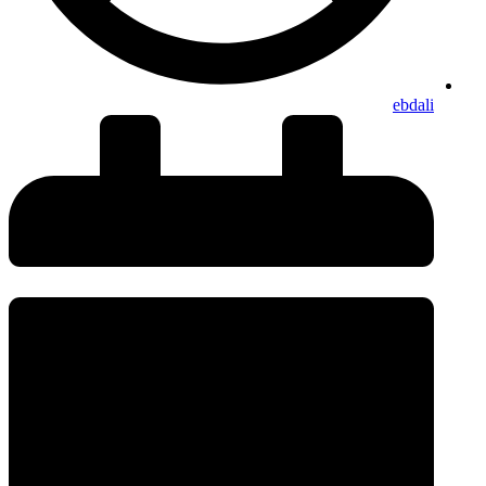
ebdali