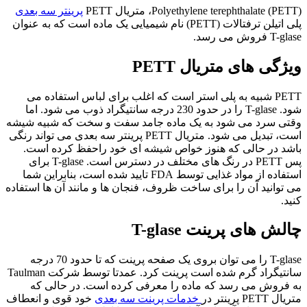
(Polyethylene terephthalate (PETT، متریال PETT
پرینتر سه بعدی
پلی اتیلن ترفتالات (PETT) نام شیمیایی یک ماده است که به عنوان
T-glase فروش می رسد.
ویژگی های متریال PETT
PETT شبیه به پلی استر است که اغلب برای لباس استفاده می
شود. T-glase را در حدود 230 درجه سانتیگراد ذوب می شود. اما
وقتی سرد می شود به یک ماده جامد سفت و سخت که شبیه شیشه
است، تبدیل می شود. متریال PETT پرینتر سه بعدی می تواند رنگی
باشد در حالی که هنوز خواص شیشه ای خود راحفظ کرده است.
پس PETT در رنگ های مختلف در دسترس است. T-glase برای
استفاده از مواد غذایی توسط FDA تایید شده است، بنابراین شما
می توانید آن را برای ساخت ظروف، فنجان ها و مانند آن ها استفاده
کنید.
چالش های پرینت T-glase
T-glase را می توان بروی یک صفحه پرینت که تا حدود 70 درجه
سانتیگراد گرم شده است پرینت کرد. عمدتا توسط شرکت Taulman
به فروش می رسد که ماده را معرفی کرده است. در حالی که
متریال PETT پرینتر در
خدمات پرینت سه بعدی
خود قوی و انعطاف