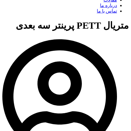
درباره ما
تماس با ما
متریال PETT پرینتر سه بعدی