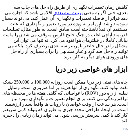
کاهش زمان تعمیرات نگهداری از طریق راه حل های چاپ سه
بعدی، حتی اگر به معنی
پرینت سه بعدی
اقلامی باشد که اجازه می
دهد فراتر از فاصله تعمیرات و نگهداری آن عمل کند، می تواند بسیار
سودمند باشد. این امر به ویژه در مورد تعمیر و نگهداری که علت
مستقیم آن قبلاً ناشناخته است صادق است. به طور مثال، تسلیحات
قدرتمند آپاچی اغلب در جنگ خلیج فارس متوقف می شد زیرا ماسه
بیابانی کاملا در فیلترهای هوا نفوذ می کرد. نه تنها می توان این
مشکل را در حال حاضر با پرینتر سه بعدی برطرف کرد، بلکه می
توانید راه حل ضد گرد و غبار مشابهی را برای بسیاری از راه حل
های ورودی هوای دیگر به کار ببرید.
ابزار های غواصی زیر دریا
چاه های نفتی زیر دریا ممکن است روزانه 100،000 یا 250،000 بشکه
نفت تولید کنند. نگهداری از آنها هزینه بر اما ضروری است. وسایل
نقلیه از راه دور (ROV) یا غواصانی که گاهی هفته ها در محفظه های
تراکم زندگی می کنند، برای انجام تعمیرات و نگهداری مورد نیاز
است. هر ساعت از وقت غواصان یا روبات ها واقعاً بسیار ارزشمند
است. در اینجا، طراحی مجدد چیزی به طوری که بتواند کمی سریعتر
کار کند یا کمی سریعتر بررسی شود، می تواند زمان زیادی را ذخیره
کند.