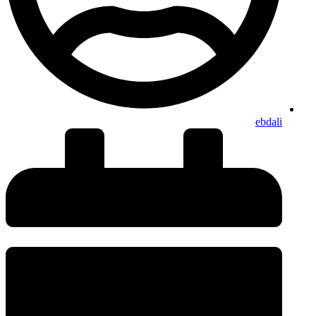
ebdali