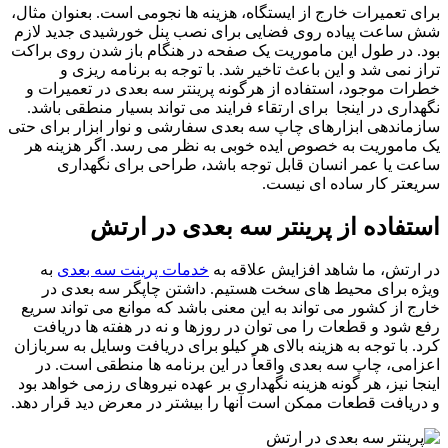
برای تعمیرات خارج از ایستگاه، هزینه ها نجومی است. بعنوان مثال،
شش ساعت پیاده روی فضایی برای نصب پنل خورشیدی جدید لازم
بود. در طول این ماموریت یک صفحه در هنگام باز شدن روی براکت
تراز نمی شد و این باعث تاخیر شد. با توجه به برنامه ریزی و
خطرات موجود، استفاده از هرگونه پرینتر سه بعدی در تعمیرات و
نگهداری در اینجا برای ارتقاء فرایند می تواند بسیار منطقی باشد.
سازماندهی ابزارهای چاپ سه بعدی سفارشی و نوار ابزار برای حتی
یک ماموریت به خصوص ایده خوبی به نظر می رسد. اگر هزینه هر
ساعت یا عمر انسان قابل توجه باشد، طراحی برای نگهداری
سریعتر کار ساده ای نیست.
استفاده از پرینتر سه بعدی در ارتش
در ارتش، ما شاهد افزایش علاقه به
خدمات پرینت سه بعدی
به
ویژه برای محیط های سخت هستیم. داشتن چاپگر سه بعدی در
خارج از کشور می تواند به این معنی باشد که موانع می تواند سریع
رفع شود و قطعات را می توان در روزها و نه در هفته ها دریافت
کرد. با توجه به هزینه بالای هر کیلو برای دریافت وسایل به سربازان
اعزامی، چاپ سه بعدی واقعاً در این برنامه ها منطقی است. در
اینجا نیز، هر گونه هزینه نگهداری بر عهده نیروهای رزمی خواهد بود
و دریافت قطعات ممکن است آنها را بیشتر در معرض دید قرار دهد.