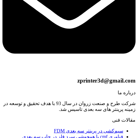
zprinter3d@gmail.com
درباره ما
شرکت طرح و صنعت زروان در سال 93 با هدف تحقیق و توسعه در
زمینه پرینتر های سه بعدی تاسیس شد.
مقالات فنی
سیم‌کشی در پرینتر سه بعدی FDM
فناوری cmf یا همجوشی سرد فلز در چاپ سه بعدی