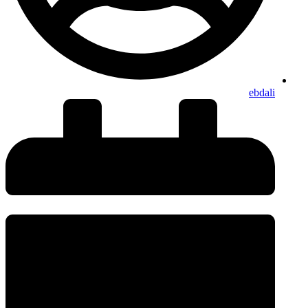
ebdali