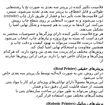
فلامینت تکثیر کننده در پرینتر سه بعدی به صورت نخ یا رشته‌هایی
طولانی و قابل انعطاف به پرینتر سه بعدی تغذیه می‌شوند. سپس،
این فلامینت‌ها تحت تأثیر دما و فشار از طریق نازل چاپ (extruder)
ذوب می‌شوند و به صورت لایه‌هایی بر روی سطح چاپ رویش
می‌کنند. این لایه‌ها به ترتیب به هم چسبیده و شکل نهایی اشیا را
تشکیل می‌دهند.
هر نوع فلامینت تکثیر کننده دارای ویژگی‌ها و خصوصیات منحصر به
فردی است که بسته به نوع پروژه و نیازهای چاپ، انتخاب می‌شود.
انتخاب درست فلامینت می‌تواند به بهبود کیفیت و دقت چاپ و
همچنین مقاومت و استحکام نهایی اشیا کمک کند.
روش‌های مختلف برای پرینت سه بعدی بتن وجود دارند، که هرکدام
ویژگی‌ها و مزایای خاص خود را دارند. برخی از این روش‌ها عبارتند
از:
پرینترهای حقیقی (Real Printer):
در این روش، بتن به صورت لایه‌لایه توسط یک پرینتر سه بعدی خاص
چاپ می‌شود.
این پرینترها معمولاً دارای توانایی‌های ویژه‌ای برای کار با مواد بتنی
هستند، از جمله قابلیت کنترل دقیق دما و فشار.
این روش می‌تواند به طور موثر در ساخت سازه‌های بتنی با
پیچیدگی‌های مختلف مورد استفاده قرار گیرد.
پرینترهای روباتیک (Robotic Printers):