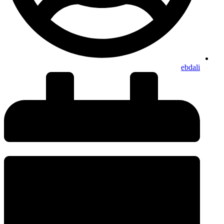
ebdali