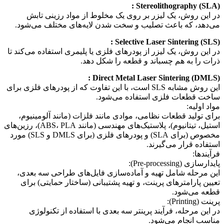
(SLA) Stereolithography :
در این روش، یک لیزر بر روی یک مخلوط از مواد رزینی تابش
می‌دهد، که باعث تصلیب و سخت شدن لایه‌های مختلف می‌شود.
(SLS) Selective Laser Sintering :
در این روش، یک لیزر از پودرهای فلزی یا پلیمری استفاده می‌کند تا
ذرات را به هم چسباند و قطعه را شکل دهد.
(DMLS) Direct Metal Laser Sintering :
این روش مشابه SLS است، با این تفاوت که از پودرهای فلزی برای
ساخت قطعات فلزی استفاده می‌شود.
مواد اولیه:
برای تولید قطعات نظامی، موادی مانند فلزات (مانند آلومینیوم،
استیل، تیتانیوم)، پلاستیک‌های مهندسی (مانند ABS، PLA)، رزین‌های
مخصوص (برای SLA) و پودرهای فلزی (برای DMLS و SLS) مورد
استفاده قرار می‌گیرند.
فرآیندها:
پایدارسازی (Pre-processing):
این مرحله شامل تهیه و آماده‌سازی فایل‌های طراحی سه بعدی،
تعیین پارامترهای پرینت، و تهیه پشتیبانی (ساختار حمایتی) برای
قطعه می‌شود.
پرینت (Printing):
در این مرحله، فرآیند پرینتر سه بعدی با استفاده از تکنولوژی
مناسب انجام می‌شود.