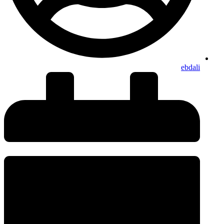
ebdali