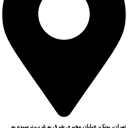
تهران، پونک، خیابان مخبری شرق به غرب،نرسیده به