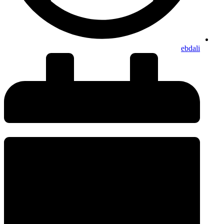
ebdali