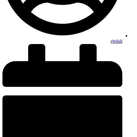
ebdali