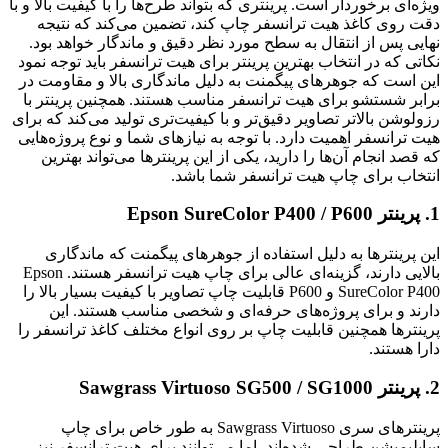
ویژه‌ای برخوردار است. پرینتری که بتواند طرح‌ها را با کیفیت بالا و با
دقت روی کاغذ هیت ترانسفر چاپ کند، تضمین می‌کند که نتیجه
نهایی پس از انتقال به سطح مورد نظر دقیق و ماندگار خواهد بود.
نکاتی که در انتخاب بهترین پرینتر برای هیت ترانسفر باید توجه نمود
این است که جوهرهای پیگمنت به دلیل ماندگاری بالا و مقاومت در
برابر شستشو برای هیت ترانسفر مناسب هستند. همچنین پرینتر با
رزولوشن بالاتر تصاویر دقیق‌تر و با کیفیت‌تری تولید می‌کند که برای
هیت ترانسفر اهمیت دارد. با توجه به نیازهای شما و نوع پروژه‌هایی
که قصد انجام آن‌ها را دارید، یکی از این پرینترها می‌تواند بهترین
انتخاب برای چاپ هیت ترانسفر شما باشد.
1. پرینتر Epson SureColor P400 / P600
این پرینترها به دلیل استفاده از جوهرهای پیگمنت که ماندگاری
بالایی دارند، گزینه‌ای عالی برای چاپ هیت ترانسفر هستند. Epson
SureColor P400 و P600 قابلیت چاپ تصاویر با کیفیت بسیار بالا را
دارند و برای پروژه‌های حرفه‌ای و شخصی مناسب هستند. این
پرینترها همچنین قابلیت چاپ بر روی انواع مختلف کاغذ ترانسفر را
دارا هستند.
2. پرینتر Sawgrass Virtuoso SG500 / SG1000
پرینترهای سری Sawgrass Virtuoso به طور خاص برای چاپ
سابلیمیشن طراحی شده‌اند، اما می‌توانند برای هیت ترانسفر نیز